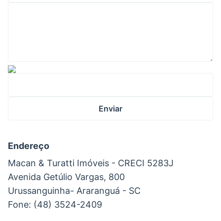
Endereço
Macan & Turatti Imóveis - CRECI 5283J
Avenida Getúlio Vargas, 800
Urussanguinha- Araranguá - SC
Fone: (48) 3524-2409