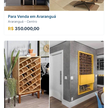
Para Venda em Araranguá
Araranguá - Centro
R$
350.000,00