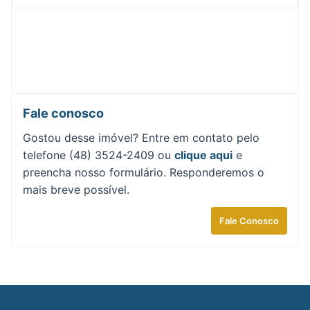
Fale conosco
Gostou desse imóvel? Entre em contato pelo
telefone (48) 3524-2409 ou
clique aqui
e
preencha nosso formulário. Responderemos o
mais breve possível.
Fale Conosco