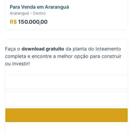
Para Venda em Araranguá
Araranguá - Centro
R$
150.000,00
Faça o
download gratuito
da planta do loteamento
completa e encontre a melhor opção para construir
ou investir!